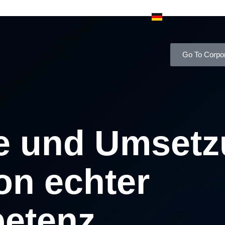
Go To Corpo
ie und Umsetz
on echter
etenz