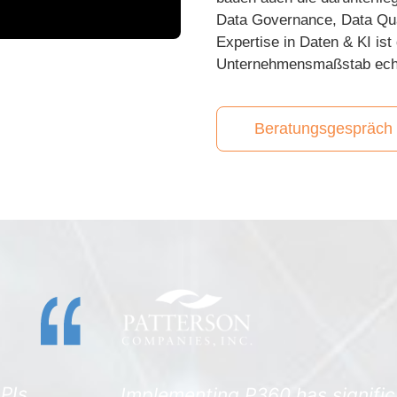
Data Governance, Data Qual
Expertise in Daten & KI is
Unternehmensmaßstab echt
Beratungsgespräch 
ficantly enhanced our data management proce