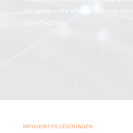
urve,
products online three times 
improved online content and 
Patterson's success in this
tailored solutions to meet ou
MELANIE PETERSON
Director, Data Governance bei Patterso
INFOVERITYS LEISTUNGEN