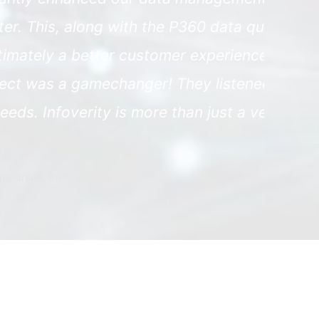
 & completeness rules, resulted in
overity's expertise and dedication to
 our unique challenges and offered
; they are a true partner."