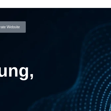
rate Website
ung,