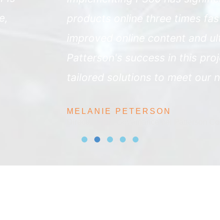
faster. This, along with the P360 data quality
ultimately a better customer experience. Inf
 project was a gamechanger! They listened to
r needs. Infoverity is more than just a vendor
n Companies, Inc.