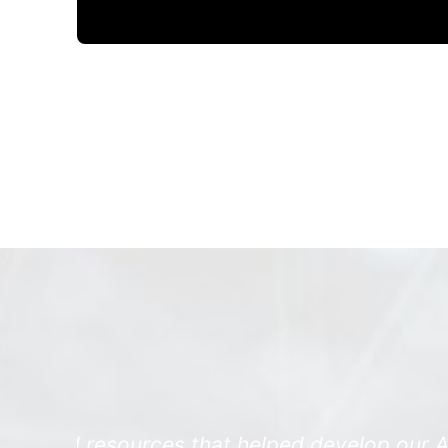
Video blocked until consent
Click “Accept” on the cookie banner to load YouTube.
ur APIs
Implementing P360 has signi