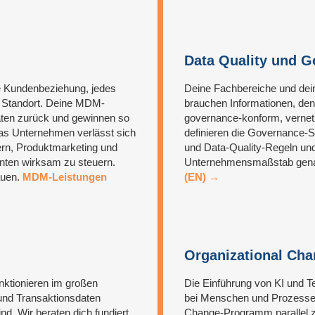
Data Quality und 
de Kundenbeziehung, jedes
Deine Fachbereiche und dei
en Standort. Deine MDM-
brauchen Informationen, den
aten zurück und gewinnen so
governance-konform, vernetz
Das Unternehmen verlässt sich
definieren die Governance-S
rn, Produktmarketing und
und Data-Quality-Regeln und
nten wirksam zu steuern.
Unternehmensmaßstab gena
auen.
MDM-Leistungen
(EN) →
Organizational Ch
nktionieren im großen
Die Einführung von KI und T
und Transaktionsdaten
bei Menschen und Prozessen
nd. Wir beraten dich fundiert
Change-Programm parallel z